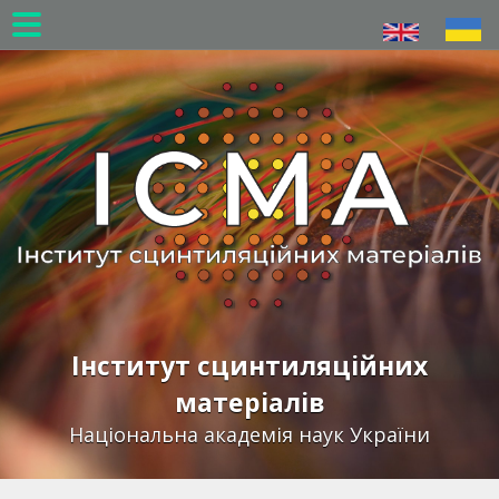
Перейти
до
основного
вмісту
Інститут сцинтиляційних
матеріалів
Національна академія наук України