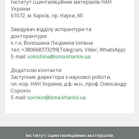
Інститут сцинтиляційних матеріалів НАН
України
61072, м. Харків, пр. Науки, 60
Завідувач відділу аспірантури та
докторантури:
к.т.н. Волошина Людмила Іллівна
тел. +380668373299(Telegram, Viber, WhatsApp)
E-mail:
voloshina@isma.kharkiv.ua
Додаткові контакти:
Заступник директора з наукової роботи,
чл.-кор. НАН України, д.ф.-м.н., проф. Олександр
Сорокін
E-mail:
sorokin@isma.kharkiv.ua
Інститут сцинтиляційних матеріалів