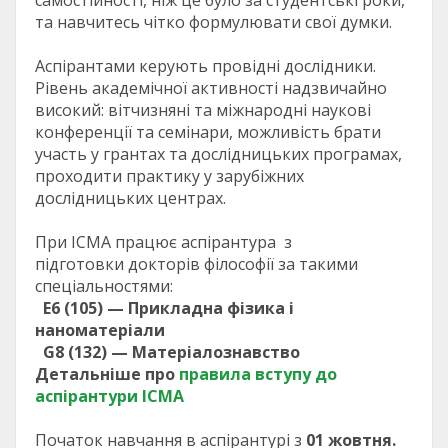
самостійності, ніж це було за студентські роки,
та навчитесь чітко формулювати свої думки.
Аспірантами керують провідні дослідники.
Рівень академічної активності надзвичайно
високий: вітчизняні та міжнародні наукові
конференції та семінари, можливість брати
участь у грантах та дослідницьких програмах,
проходити практику у зарубіжних
дослідницьких центрах.
При ІСМА працює аспірантура з
підготовки докторів філософії за такими
спеціальностями:
E6 (105) — Прикладна фізика і
наноматеріали
G8 (132) — Матеріалознавство
Детальніше про
правила вступу до
аспірантури ІСМА
Початок навчання в аспірантурі з
01 жовтня.