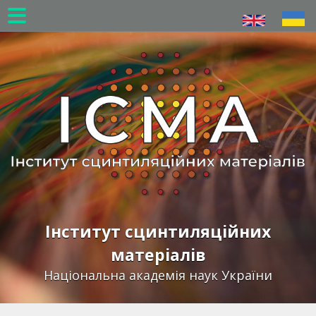
Перейти
до
основного
вмісту
Інститут сцинтиляційних
матеріалів
Національна академія наук України