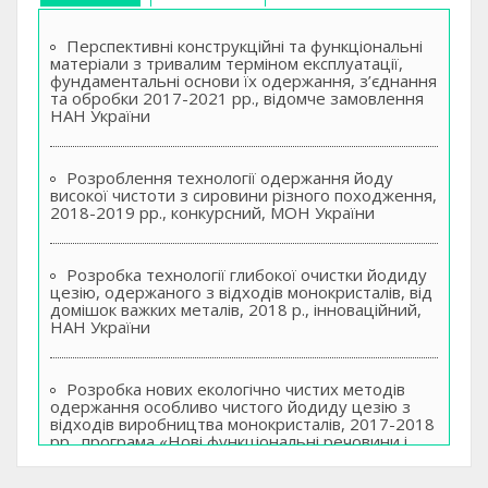
Перспективні конструкційні та функціональні
матеріали з тривалим терміном експлуатації,
фундаментальні основи їх одержання, з’єднання
та обробки 2017-2021 рр., відомче замовлення
НАН України
Розроблення технології одержання йоду
високої чистоти з сировини різного походження,
2018-2019 рр., конкурсний, МОН України
Розробка технології глибокої очистки йодиду
цезію, одержаного з відходів монокристалів, від
домішок важких металів, 2018 р., інноваційний,
НАН України
Розробка нових екологічно чистих методів
одержання особливо чистого йодиду цезію з
відходів виробництва монокристалів, 2017-2018
рр., програма «Нові функціональні речовини і
матеріали хімічного виробництва» НАН України