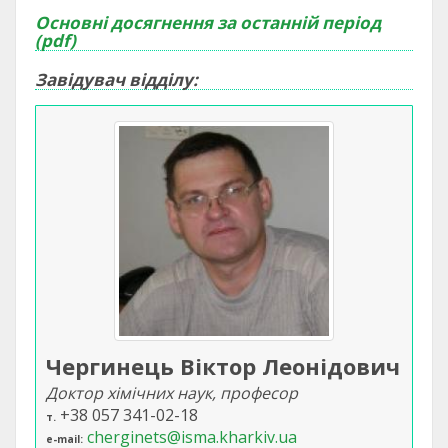
Основнi досягнення за останнiй перiод
(pdf)
Завідувач відділу:
Чергинець Віктор Леонідович
Доктор хімічних наук, професор
+38 057 341-02-18
т.
cherginets@isma.kharkiv.ua
e-mail