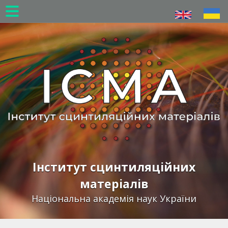
Перейти
до
основного
вмісту
Інститут сцинтиляційних
матеріалів
Національна академія наук України