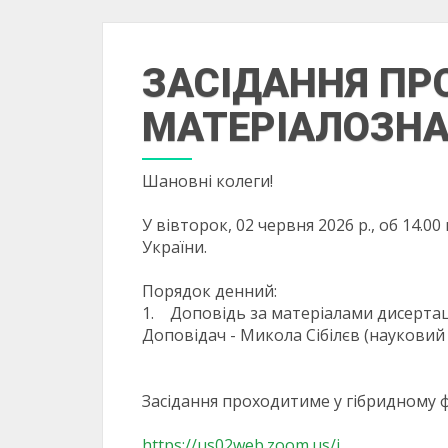
ЗАСІДАННЯ ПР
МАТЕРІАЛОЗНАВ
Шановні колеги!
У вівторок, 02 червня 2026 р., об 14
України.
Порядок денний:
1. Доповідь за матеріалами дисертаці
Доповідач - Микола Сібілєв (науковий 
Засідання проходитиме у гібридному ф
https://us02web.zoom.us/j...