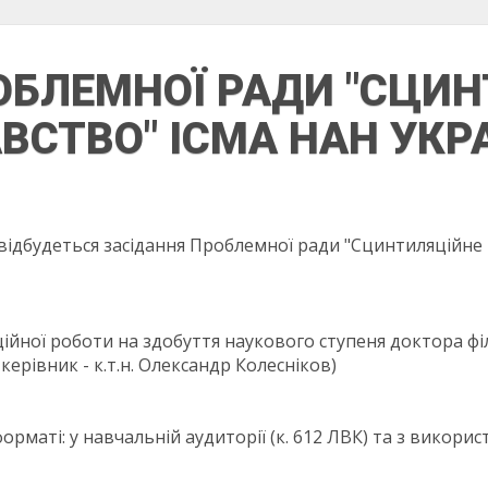
ОБЛЕМНОЇ РАДИ "СЦИ
СТВО" ІСМА НАН УКРА
.00 відбудеться засідання Проблемної ради "Сцинтиляцій
йної роботи на здобуття наукового ступеня доктора філ
керівник - к.т.н. Олександр Колесніков)
орматі: у навчальній аудиторії (к. 612 ЛВК) та з викор