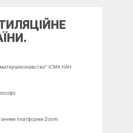
НТИЛЯЦІЙНЕ
ЇНИ.
не матеріалознавство" ІСМА НАН
ософії.
истанням платформи Zoom.