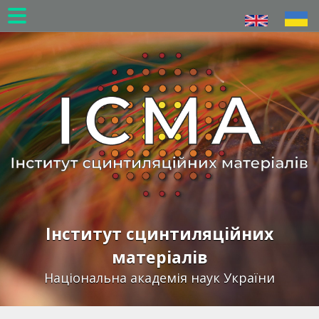
Перейти
до
основного
вмісту
Інститут сцинтиляційних
матеріалів
Національна академія наук України