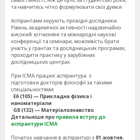
самостійності, ніж це було за студентські роки,
та навчитесь чітко формулювати свої думки.
Аспірантами керують провідні дослідники.
Рівень академічної активності надзвичайно
високий: вітчизняні та міжнародні наукові
конференції та семінари, можливість брати
участь у грантах та дослідницьких програмах,
проходити практику у зарубіжних
дослідницьких центрах.
При ІСМА працює аспірантура з
підготовки докторів філософії за такими
спеціальностями:
E6 (105) — Прикладна фізика і
наноматеріали
G8 (132) — Матеріалознавство
Детальніше про
правила вступу до
аспірантури ІСМА
Початок навчання в аспірантурі з
01 жовтня.