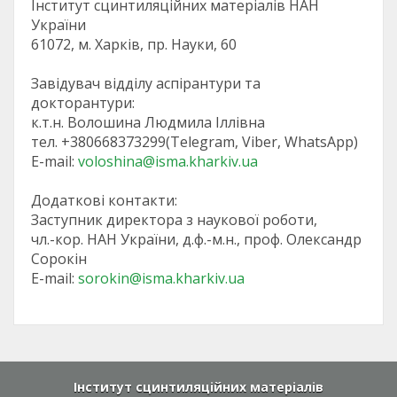
Інститут сцинтиляційних матеріалів НАН
України
61072, м. Харків, пр. Науки, 60
Завідувач відділу аспірантури та
докторантури:
к.т.н. Волошина Людмила Іллівна
тел. +380668373299(Telegram, Viber, WhatsApp)
E-mail:
voloshina@isma.kharkiv.ua
Додаткові контакти:
Заступник директора з наукової роботи,
чл.-кор. НАН України, д.ф.-м.н., проф. Олександр
Сорокін
E-mail:
sorokin@isma.kharkiv.ua
Інститут сцинтиляційних матеріалів