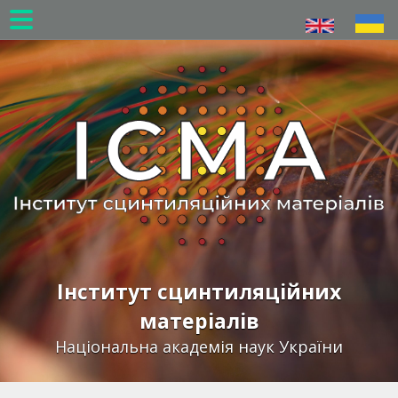
Перейти
до
основного
вмісту
Інститут сцинтиляційних
матеріалів
Національна академія наук України