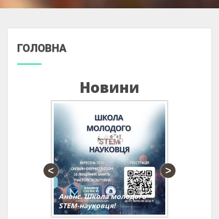
ГОЛОВНА
Новини
Анонс. Школа молодого
Анонс. 
STEM-науковця!
практич