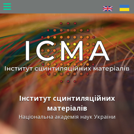
Перейти
до
основного
вмісту
Інститут сцинтиляційних
матеріалів
Національна академія наук України