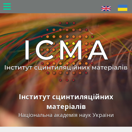
Перейти
до
основного
вмісту
Інститут сцинтиляційних
матеріалів
Національна академія наук України